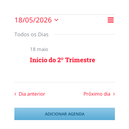
18/05/2026
Nave
Procurar
Pesquis
Dia
Selecione
do
eventos
a
e
Todos os Dias
visua
data.
navega
Event
18 maio
de
Início do 2º Trimestre
visuais
de
Evento
Dia anterior
Próximo dia
ADICIONAR AGENDA