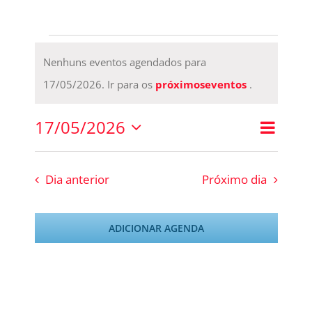
Nenhuns eventos agendados para
Notice
17/05/2026. Ir para os
próximoseventos
.
17/05/2026
Nave
Procurar
Pesquis
Dia
Selecione
do
eventos
a
e
visua
data.
Dia anterior
Próximo dia
navega
Event
de
ADICIONAR AGENDA
visuais
de
Evento