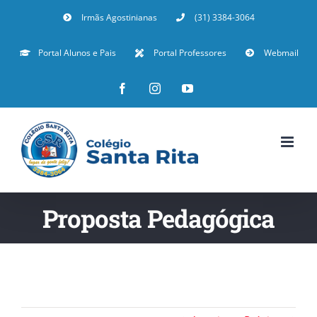
Irmãs Agostinianas
(31) 3384-3064
Portal Alunos e Pais
Portal Professores
Webmail
Proposta Pedagógica