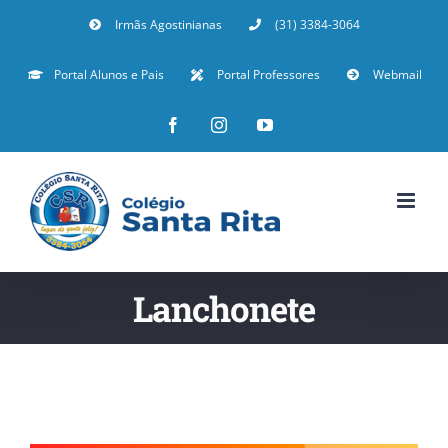
Irmãs Agostinianas
(31) 3384-3064
Portal Alunos e Pais
Portal Professores
Webmail
Lanchonete