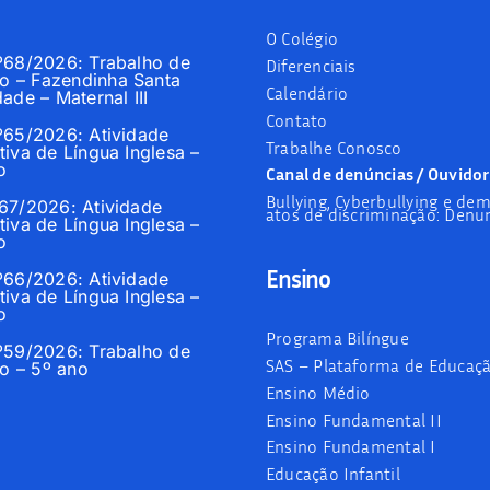
O Colégio
nº68/2026: Trabalho de
Diferenciais
 – Fazendinha Santa
Calendário
dade – Maternal III
Contato
nº65/2026: Atividade
Trabalhe Conosco
tiva de Língua Inglesa –
o
Canal de denúncias / Ouvidor
Bullying, Cyberbullying e dem
º67/2026: Atividade
atos de discriminação: Denun
tiva de Língua Inglesa –
o
Ensino
nº66/2026: Atividade
tiva de Língua Inglesa –
o
Programa Bilíngue
nº59/2026: Trabalho de
SAS – Plataforma de Educaç
 – 5º ano
Ensino Médio
Ensino Fundamental II
Ensino Fundamental I
Educação Infantil