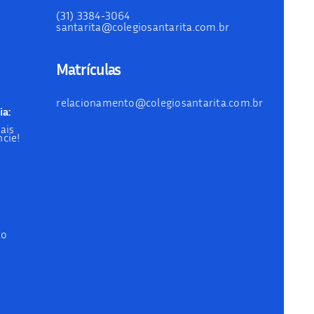
(31) 3384-3064
santarita@colegiosantarita.com.br
Matrículas
relacionamento@colegiosantarita.com.br
ia:
ais
cie!
ão