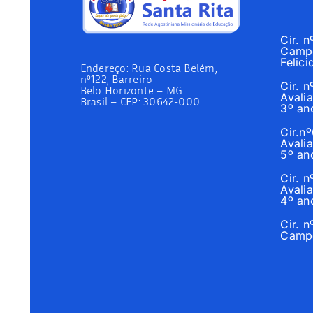
Cir. 
Campo
Felici
Endereço:
Rua Costa Belém,
nº122, Barreiro
Cir. 
Belo Horizonte – MG
Avalia
Brasil –
CEP: 30642-000
3º an
Cir.n
Avalia
5º an
Cir. 
Avalia
4º an
Cir. 
Campo