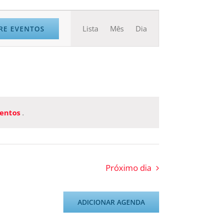
Navegação
Lista
Mês
Dia
RE EVENTOS
do
visual
Evento
entos
.
Próximo dia
ADICIONAR AGENDA