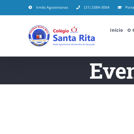
Irmãs Agostinianas
(31) 3384-3064
Porta
Início
O 
Even