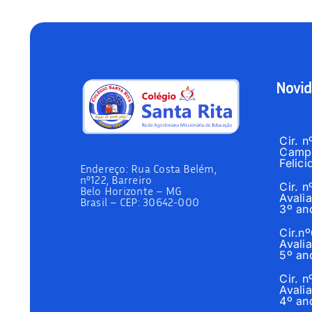
Novid
Cir. 
Campo
Felici
Endereço:
Rua Costa Belém,
nº122, Barreiro
Cir. 
Belo Horizonte – MG
Avalia
Brasil –
CEP: 30642-000
3º an
Cir.n
Avalia
5º an
Cir. 
Avalia
4º an