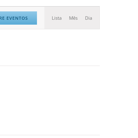
Navegação
Lista
Mês
Dia
RE EVENTOS
do
visual
Evento