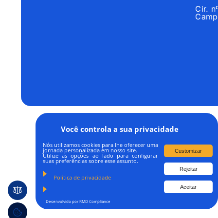
Cir. 
Campo
Você controla a sua privacidade
Todos os Direitos R
Nós utilizamos cookies para lhe oferecer uma
jornada personalizada em nosso site.
Customizar
Utilize as opções ao lado para configurar
suas preferências sobre esse assunto.
Rejeitar
NOME EMPRESARI
Politica de privacidade
Aceitar
TÍTULO DO 
Desenvolvido por RMD Compliance