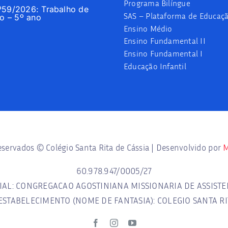
Programa Bilíngue
nº59/2026: Trabalho de
SAS – Plataforma de Educaç
 – 5º ano
Ensino Médio
Ensino Fundamental II
Ensino Fundamental I
Educação Infantil
eservados © Colégio Santa Rita de Cássia | Desenvolvido por
M
60.978.947/0005/27
AL: CONGREGACAO AGOSTINIANA MISSIONARIA DE ASSISTE
ESTABELECIMENTO (NOME DE FANTASIA): COLEGIO SANTA RI