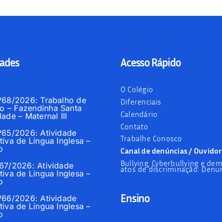
ades
Acesso Rápido
O Colégio
nº68/2026: Trabalho de
Diferenciais
 – Fazendinha Santa
Calendário
dade – Maternal III
Contato
nº65/2026: Atividade
Trabalhe Conosco
tiva de Língua Inglesa –
o
Canal de denúncias / Ouvidor
Bullying, Cyberbullying e dem
º67/2026: Atividade
atos de discriminação: Denun
tiva de Língua Inglesa –
o
Ensino
nº66/2026: Atividade
tiva de Língua Inglesa –
o