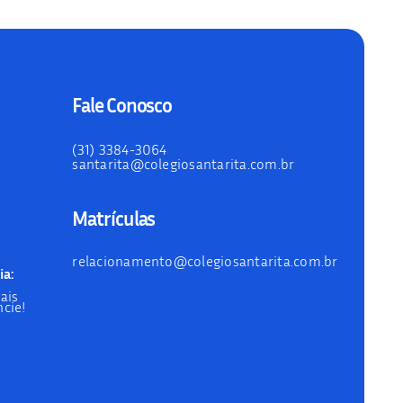
Fale Conosco
(31) 3384-3064
santarita@colegiosantarita.com.br
Matrículas
relacionamento@colegiosantarita.com.br
ia:
ais
cie!