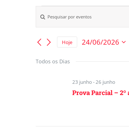
Digite
Pesquisa
a
e
palavra-
24/06/2026
Hoje
chave.
navegação
Selecione
Pesquisa
a
Todos os Dias
Eventos
data.
de
pela
visuais
palavra-
23 junho
-
26 junho
chave.
de
Prova Parcial – 2º 
Eventos