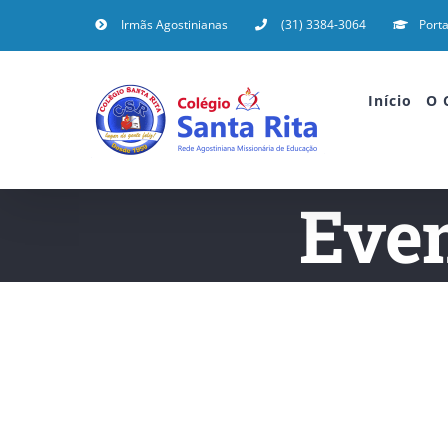
Irmãs Agostinianas
(31) 3384-3064
Porta
Início
O 
Even