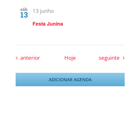
sáb
13 junho
13
Festa Junina
Eventos
Eventos
anterior
Hoje
seguinte
ADICIONAR AGENDA