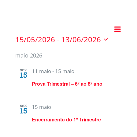
Nave
Procurar
Pesquis
Lista
do
15/05/2026
 - 
13/06/2026
eventos
e
Selecione
visua
a
navega
maio 2026
Event
data.
de
sex
11 maio
-
15 maio
15
visuais
Prova Trimestral – 6º ao 8º ano
de
Evento
sex
15 maio
15
Encerramento do 1º Trimestre