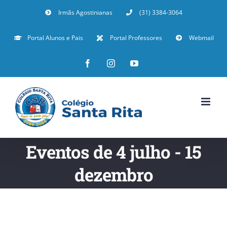
Irmãs Agostinianas
(31) 3384-3064
Portal Alunos e Pais
Portal Professores
Webmail
Eventos de 4 julho - 15
dezembro