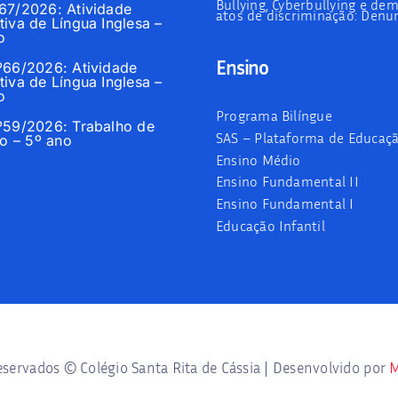
Bullying, Cyberbullying e dem
º67/2026: Atividade
atos de discriminação: Denun
tiva de Língua Inglesa –
o
Ensino
nº66/2026: Atividade
tiva de Língua Inglesa –
o
Programa Bilíngue
nº59/2026: Trabalho de
SAS – Plataforma de Educaç
 – 5º ano
Ensino Médio
Ensino Fundamental II
Ensino Fundamental I
Educação Infantil
eservados © Colégio Santa Rita de Cássia | Desenvolvido por
M