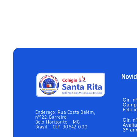
Novid
Cir. 
Campo
Felici
Endereço:
Rua Costa Belém,
nº122, Barreiro
Cir. 
Belo Horizonte – MG
Avalia
Brasil –
CEP: 30642-000
3º an