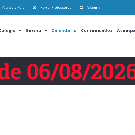
l Alunos e Pais
Portal Professores
Webmail
Colégio
Ensino
Calendário
Comunicados
Acomp
de 06/08/202