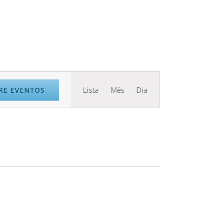
Navegação
Lista
Mês
Dia
RE EVENTOS
do
visual
Evento