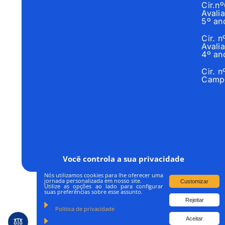
Cir.n
Avalia
5º an
Cir. 
Avalia
4º an
Cir. 
Campo
Você controla a sua privacidade
Nós utilizamos cookies para lhe oferecer uma
jornada personalizada em nosso site.
Customizar
Utilize as opções ao lado para configurar
suas preferências sobre esse assunto.
Rejeitar
Todos os Direitos R
Politica de privacidade
Aceitar