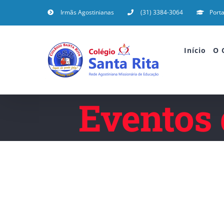
Irmãs Agostinianas
(31) 3384-3064
Porta
Início
O 
Eventos 