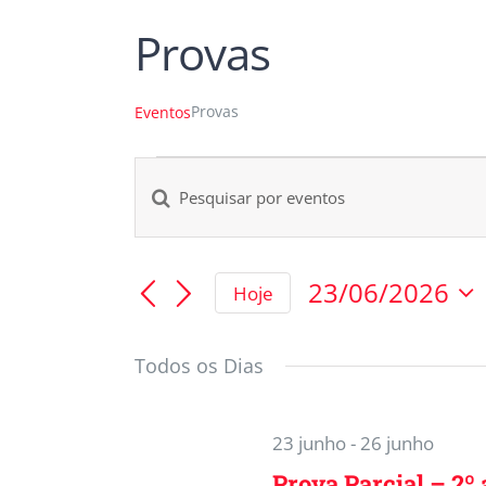
Provas
Provas
Eventos
Digite
Pesquisa
a
e
palavra-
23/06/2026
Hoje
chave.
navegação
Selecione
Pesquisa
a
Todos os Dias
Eventos
data.
de
pela
visuais
palavra-
23 junho
-
26 junho
chave.
Prova Parcial – 2º 