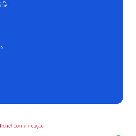
ais
cie!
ão
ichel Comunicação