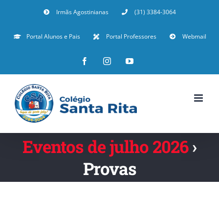
Irmãs Agostinianas
(31) 3384-3064
Portal Alunos e Pais
Portal Professores
Webmail
Eventos de julho 2026
›
Provas