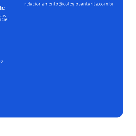
relacionamento@colegiosantarita.com.br
ia:
ais
cie!
ão