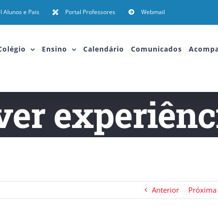
l Alunos e Pais
Portal Professores
Webmail
Colégio
Ensino
Calendário
Comunicados
Acomp
ver experiênc
Anterior
Próxima