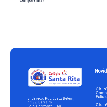
Compartilhar
Novid
Cir. 
Campo
Felici
Endereço:
Rua Costa Belém,
nº122, Barreiro
Cir. 
Belo Horizonte – MG