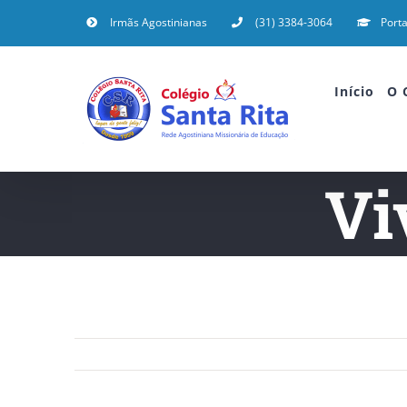
Irmãs Agostinianas
(31) 3384-3064
Porta
Início
O 
Vi