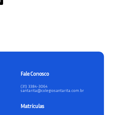
Fale Conosco
(31) 3384-3064
santarita@colegiosantarita.com.br
Matrículas