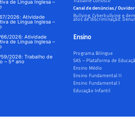
Trabalhe Conosco
tiva de Língua Inglesa –
o
Canal de denúncias / Ouvidor
Bullying, Cyberbullying e dem
º67/2026: Atividade
atos de discriminação: Denun
tiva de Língua Inglesa –
o
Ensino
nº66/2026: Atividade
tiva de Língua Inglesa –
o
Programa Bilíngue
nº59/2026: Trabalho de
SAS – Plataforma de Educaç
 – 5º ano
Ensino Médio
Ensino Fundamental II
Ensino Fundamental I
Educação Infantil