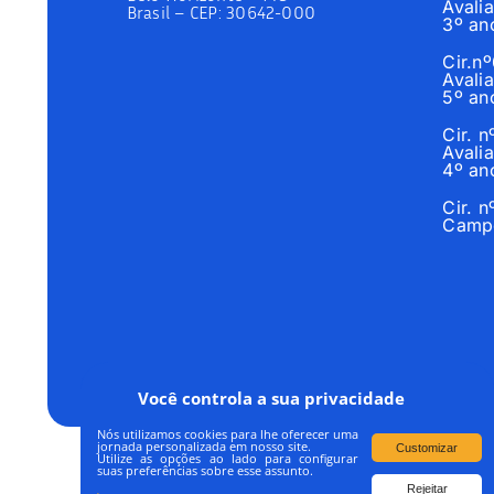
Avalia
Brasil –
CEP: 30642-000
3º an
Cir.n
Avalia
5º an
Cir. 
Avalia
4º an
Cir. 
Campo
Você controla a sua privacidade
Nós utilizamos cookies para lhe oferecer uma
jornada personalizada em nosso site.
Customizar
Utilize as opções ao lado para configurar
suas preferências sobre esse assunto.
Rejeitar