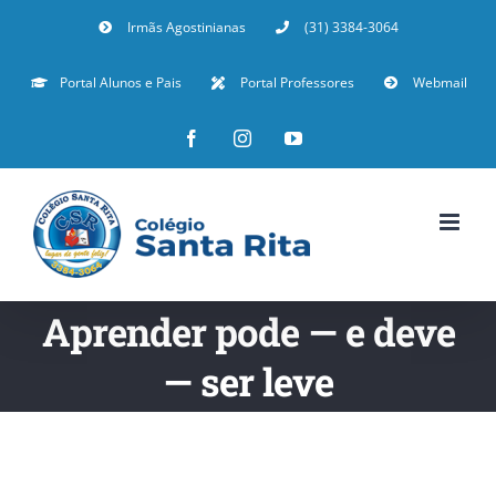
Irmãs Agostinianas
(31) 3384-3064
Portal Alunos e Pais
Portal Professores
Webmail
Aprender pode — e deve
— ser leve