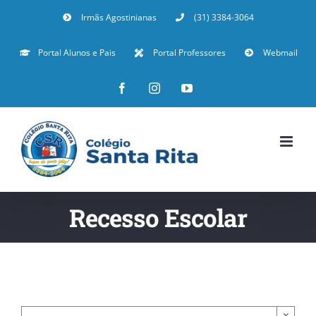
Irmãs Agostinianas
(31) 3384-3064
Portal Alunos e Pais
Portal Professores
Webmail
Recesso Escolar
×