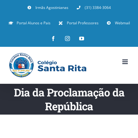
Irmãs Agostinianas
(31) 3384-3064
Portal Alunos e Pais
Portal Professores
Webmail
Dia da Proclamação da
República