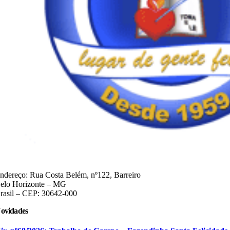
ndereço:
Rua Costa Belém, nº122, Barreiro
elo Horizonte – MG
rasil –
CEP: 30642-000
ovidades