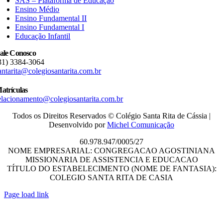
SAS – Plataforma de Educação
Ensino Médio
Ensino Fundamental II
Ensino Fundamental I
Educação Infantil
ale Conosco
31) 3384-3064
antarita@colegiosantarita.com.br
atrículas
elacionamento@colegiosantarita.com.br
Todos os Direitos Reservados © Colégio Santa Rita de Cássia |
Desenvolvido por
Michel Comunicação
60.978.947/0005/27
NOME EMPRESARIAL: CONGREGACAO AGOSTINIANA
MISSIONARIA DE ASSISTENCIA E EDUCACAO
TÍTULO DO ESTABELECIMENTO (NOME DE FANTASIA):
COLEGIO SANTA RITA DE CASIA
Page load link