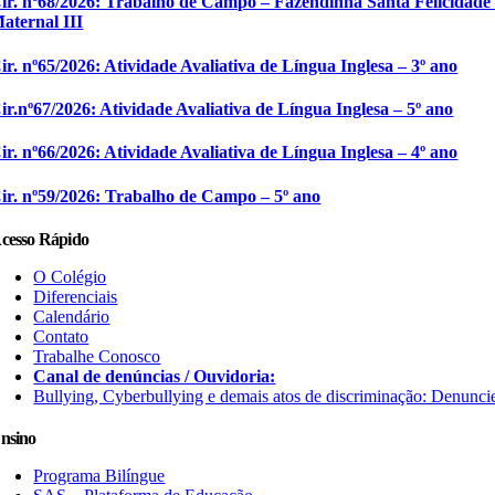
ir. nº68/2026: Trabalho de Campo – Fazendinha Santa Felicidade
aternal III
ir. nº65/2026: Atividade Avaliativa de Língua Inglesa – 3º ano
ir.nº67/2026: Atividade Avaliativa de Língua Inglesa – 5º ano
ir. nº66/2026: Atividade Avaliativa de Língua Inglesa – 4º ano
ir. nº59/2026: Trabalho de Campo – 5º ano
cesso Rápido
O Colégio
Diferenciais
Calendário
Contato
Trabalhe Conosco
Canal de denúncias / Ouvidoria:
Bullying, Cyberbullying e demais atos de discriminação: Denunci
nsino
Programa Bilíngue