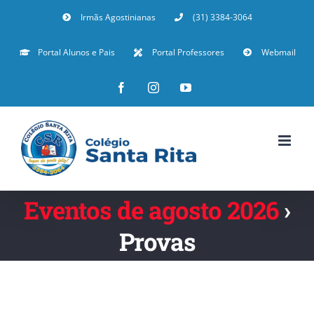
Irmãs Agostinianas
(31) 3384-3064
Portal Alunos e Pais
Portal Professores
Webmail
Eventos de agosto 2026
›
Provas