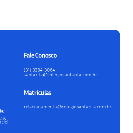
Fale Conosco
(31) 3384-3064
santarita@colegiosantarita.com.br
Matrículas
relacionamento@colegiosantarita.com.br
ia:
ais
cie!