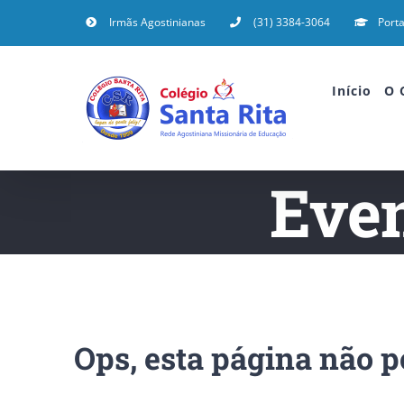
Irmãs Agostinianas
(31) 3384-3064
Porta
Início
O 
Even
Ops, esta página não p