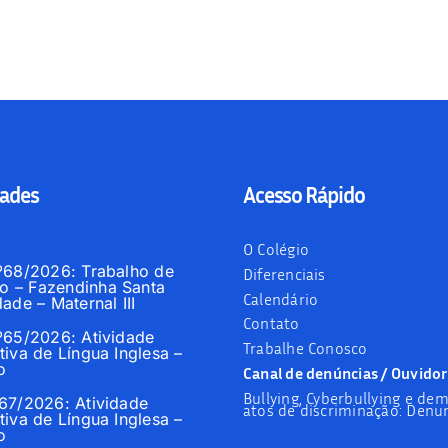
ades
Acesso Rápido
O Colégio
nº68/2026: Trabalho de
Diferenciais
 – Fazendinha Santa
Calendário
dade – Maternal III
Contato
nº65/2026: Atividade
Trabalhe Conosco
tiva de Língua Inglesa –
o
Canal de denúncias / Ouvidor
Bullying, Cyberbullying e dem
º67/2026: Atividade
atos de discriminação: Denun
tiva de Língua Inglesa –
o