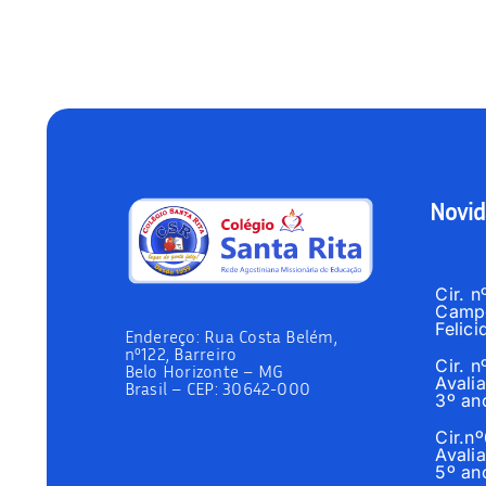
Novid
Cir. 
Campo
Felici
Endereço:
Rua Costa Belém,
nº122, Barreiro
Cir. 
Belo Horizonte – MG
Avalia
Brasil –
CEP: 30642-000
3º an
Cir.n
Avalia
5º an