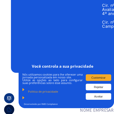
Cir. 
Avalia
4º an
Cir. 
Campo
Você controla a sua privacidade
Nós utilizamos cookies para lhe oferecer uma
jornada personalizada em nosso site.
Customizar
Utilize as opções ao lado para configurar
suas preferências sobre esse assunto.
Rejeitar
Todos os Direitos R
Politica de privacidade
Aceitar
Desenvolvido por RMD Compliance
NOME EMPRESARI